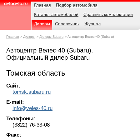
Навигация
Родительские
Главная
Подбор автомобиля
страницы
Каталог автомобилей
Сравнить комплектации
AvtoAvto.ru
Дилеры
Справочник
Журнал
Главная
Дилеры
Дилеры Subaru
Автоцентр Велес-40 (Subaru)
Автоцентр Велес-40 (Subaru).
Официальный дилер Subaru
Томская область
Сайт:
tomsk.subaru.ru
E-mail:
info@veles-40.ru
Телефоны:
(3822) 76-33-08
Факс: