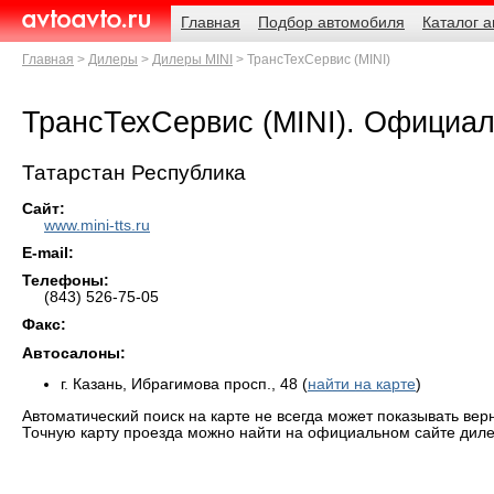
Навигация
Родительские
Главная
Подбор автомобиля
Каталог 
страницы
AvtoAvto.ru
Главная
Дилеры
Дилеры MINI
ТрансТехСервис (MINI)
ТрансТехСервис (MINI). Официа
Татарстан Республика
Сайт:
www.mini-tts.ru
E-mail:
Телефоны:
(843) 526-75-05
Факс:
Автосалоны:
г. Казань, Ибрагимова просп., 48 (
найти на карте
)
Автоматический поиск на карте не всегда может показывать вер
Точную карту проезда можно найти на официальном сайте диле