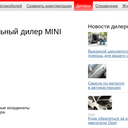
автомобилей
Сравнить комплектации
Дилеры
Справочник
Жу
Новости дилер
льный дилер MINI
Выездной шиномонта
помощь для вашего 
Сверла по металлу
в автомастерских
ные координаты.
ра.
Opel
Куда обратиться за 
двигателя Opel