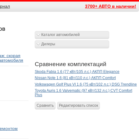
рнал
3700+ АВТО в наличии!
ов
Каталог автомобилей
Дилеры
ж: скорая
автомобиля
Сравнение комплектаций
Skoda Fabia 1.6 (77 кВт/105 л.с.) АКПП Elegance
Nissan Note 1.6 (81 кВт/110 л.с.) АКПП Comfort
Volkswagen Golf Plus VI 1.6 (75 кВт/102 л.с.) DSG Trendline
Toyota Auris 1.6 Valvematic (97 кВт/132 л.с.) CVT Comfort
Plus
Сравнить
Редактировать список
ремонтом