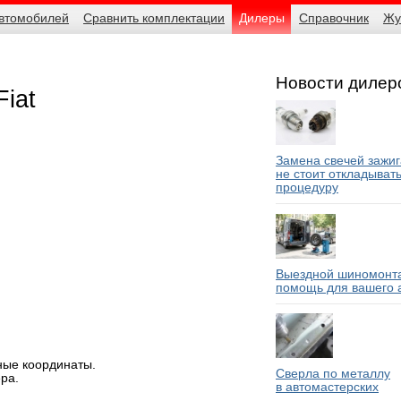
автомобилей
Сравнить комплектации
Дилеры
Справочник
Жу
Новости дилер
iat
Замена свечей зажиг
не стоит откладыват
процедуру
Выездной шиномонта
помощь для вашего 
ные координаты.
Сверла по металлу
ра.
в автомастерских