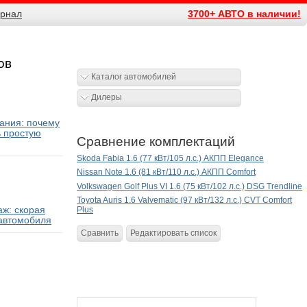
рнал
3700+ АВТО в наличии!
ов
Каталог автомобилей
Дилеры
ания: почему
ь простую
Сравнение комплектаций
Skoda Fabia 1.6 (77 кВт/105 л.с.) АКПП Elegance
Nissan Note 1.6 (81 кВт/110 л.с.) АКПП Comfort
Volkswagen Golf Plus VI 1.6 (75 кВт/102 л.с.) DSG Trendline
Toyota Auris 1.6 Valvematic (97 кВт/132 л.с.) CVT Comfort
ж: скорая
Plus
автомобиля
Сравнить
Редактировать список