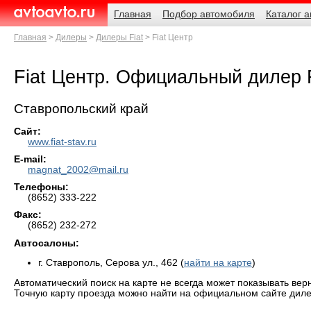
Навигация
Родительские
Главная
Подбор автомобиля
Каталог 
страницы
AvtoAvto.ru
Главная
Дилеры
Дилеры Fiat
Fiat Центр
Fiat Центр. Официальный дилер F
Ставропольский край
Сайт:
www.fiat-stav.ru
E-mail:
magnat_2002@mail.ru
Телефоны:
(8652) 333-222
Факс:
(8652) 232-272
Автосалоны:
г. Ставрополь, Серова ул., 462 (
найти на карте
)
Автоматический поиск на карте не всегда может показывать вер
Точную карту проезда можно найти на официальном сайте диле