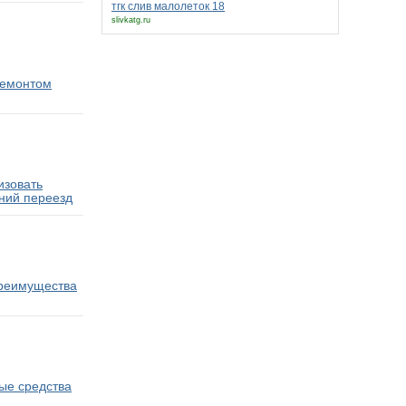
тгк слив малолеток 18
slivkatg.ru
ремонтом
изовать
ний переезд
преимущества
ые средства