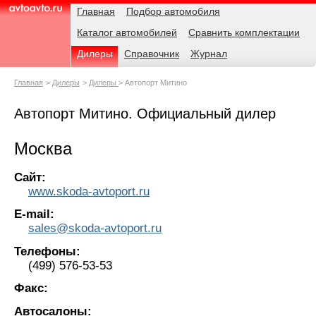
Навигация
Родительские
Главная
Подбор автомобиля
страницы
Каталог автомобилей
Сравнить комплектации
AvtoAvto.ru
Дилеры
Справочник
Журнал
Главная
Дилеры
Дилеры
Автопорт Митино
Автопорт Митино. Официальный дилер
Москва
Сайт:
www.skoda-avtoport.ru
E-mail:
sales@skoda-avtoport.ru
Телефоны:
(499) 576-53-53
Факс:
Автосалоны: