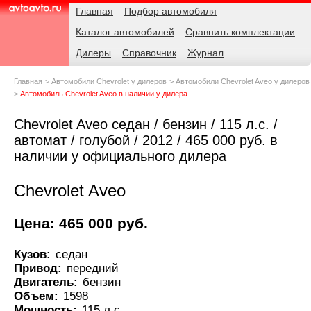
Навигация
Родительские
Главная
Подбор автомобиля
страницы
Каталог автомобилей
Сравнить комплектации
AvtoAvto.ru
Дилеры
Справочник
Журнал
Главная
Автомобили Chevrolet у дилеров
Автомобили Chevrolet Aveo у дилеров
Автомобиль Chevrolet Aveo в наличии у дилера
Chevrolet Aveo седан / бензин / 115 л.с. /
автомат / голубой / 2012 / 465 000 руб. в
наличии у официального дилера
Chevrolet Aveo
Цена: 465 000 руб.
Кузов:
седан
Привод:
передний
Двигатель:
бензин
Объем:
1598
Мощность:
115 л.с.