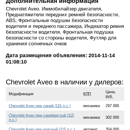
Дополнительная информация
Chevrolet Aveo. Иммобилайзер двигателя,
Преднатяжители передних ремней безопасности,
ABS, Фронтальные подушки безопасности
водителя и переднего пассажира, Индикатор ремня
безопасности водителя, Фронтальная подушка
безопасности со стороны водителя, Футляр для
хранения солнечных очков
Дата размещения объявления: 2014-11-14
01:08:10
Chevrolet Aveo в наличии у дилеров:
Цена,
Модификация
КПП
руб.
Chevrolet Aveo new синий (115 л.с.)
механика
297 000
Chevrolet Aveo new серебристый (115
механика
302 000
л.с.)
Chevrolet Aveo new красный (115 л.с.)
автомат
354 000